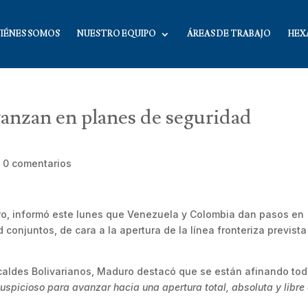
IÉNES SOMOS
NUESTRO EQUIPO
ÁREAS DE TRABAJO
HEX
anzan en planes de seguridad
|
0 comentarios
uro, informó este lunes que Venezuela y Colombia dan pasos en
conjuntos, de cara a la apertura de la línea fronteriza prevista
caldes Bolivarianos, Maduro destacó que se están afinando to
uspicioso para avanzar hacia una apertura total, absoluta y libre