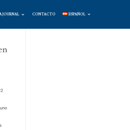
A JOURNAL
CONTACTO
ESPAÑOL
 en
82
 uno
s