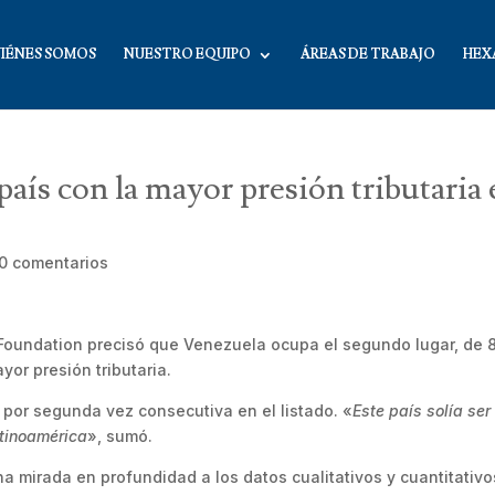
IÉNES SOMOS
NUESTRO EQUIPO
ÁREAS DE TRABAJO
HEX
aís con la mayor presión tributaria
0 comentarios
Foundation precisó que Venezuela ocupa el segundo lugar, de 
yor presión tributaria.
por segunda vez consecutiva en el listado. «
Este país solía ser
atinoamérica
», sumó.
na mirada en profundidad a los datos cualitativos y cuantitativo