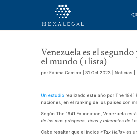
QU
Venezuela es el segundo p
el mundo (+lista)
por
Fátima Camirra
|
31 Oct 2023
|
Noticias
|
Un estudio
realizado este año por The 1841 
naciones, en el ranking de los países con ma
Según The 1841 Foundation, Venezuela está 
de los más prósperos, ricos y tolerantes de L
Cabe resaltar que el índice «
Tax Hells
» es u