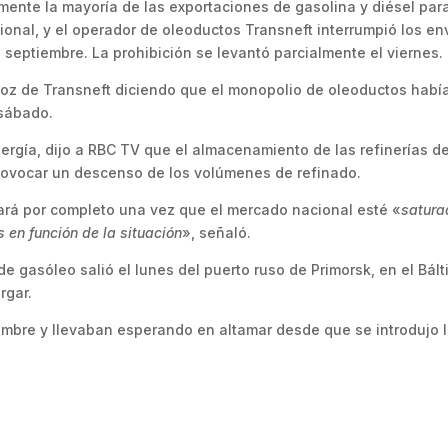
lmente la mayoría de las exportaciones de gasolina y diésel par
ional, y el operador de oleoductos Transneft interrumpió los en
 septiembre. La prohibición se levantó parcialmente el viernes.
voz de Transneft diciendo que el monopolio de oleoductos habí
 sábado.
nergía, dijo a RBC TV que el almacenamiento de las refinerías d
provocar un descenso de los volúmenes de refinado.
tará por completo una vez que el mercado nacional esté «
satura
en función de la situación
», señaló.
 gasóleo salió el lunes del puerto ruso de Primorsk, en el Bált
rgar.
embre y llevaban esperando en altamar desde que se introdujo 