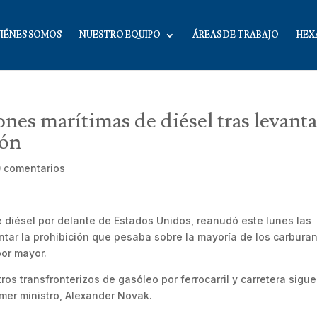
IÉNES SOMOS
NUESTRO EQUIPO
ÁREAS DE TRABAJO
HEX
nes marítimas de diésel tras levanta
ión
0 comentarios
e diésel por delante de Estados Unidos, reanudó este lunes las
ntar la prohibición que pesaba sobre la mayoría de los carburan
por mayor.
ros transfronterizos de gasóleo por ferrocarril y carretera sigu
imer ministro, Alexander Novak.