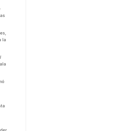
e
tas
es,
 la
l
ñala
amó
sta
eder