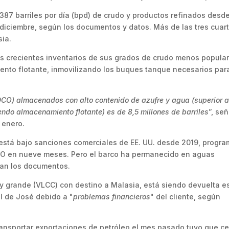
87 barriles por día (bpd) de crudo y productos refinados desd
iciembre, según los documentos y datos. Más de las tres cuar
sia.
os crecientes inventarios de sus grados de crudo menos popular
iento flotante, inmovilizando los buques tanque necesarios para
(DCO) almacenados con alto contenido de azufre y agua (superior a
endo almacenamiento flotante) es de 8,5 millones de barriles
”, se
 enero.
está bajo sanciones comerciales de EE. UU. desde 2019, progr
CO en nueve meses. Pero el barco ha permanecido en aguas
an los documentos.
y grande (VLCC) con destino a Malasia, está siendo devuelta e
al de José debido a "
problemas financieros
" del cliente, según
ransportar exportaciones de petróleo el mes pasado tuvo que c