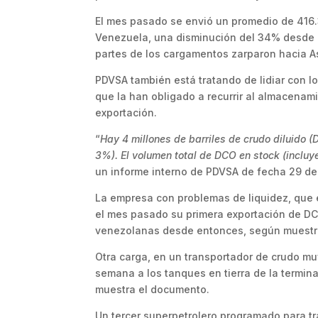
El mes pasado se envió un promedio de 416.3
Venezuela, una disminución del 34% desde d
partes de los cargamentos zarparon hacia A
PDVSA también está tratando de lidiar con l
que la han obligado a recurrir al almacenam
exportación.
“
Hay 4 millones de barriles de crudo diluido 
3%). El volumen total de DCO en stock (incluy
un informe interno de PDVSA de fecha 29 de
La empresa con problemas de liquidez, que 
el mes pasado su primera exportación de D
venezolanas desde entonces, según muestr
Otra carga, en un transportador de crudo mu
semana a los tanques en tierra de la termin
muestra el documento.
Un tercer superpetrolero programado para t