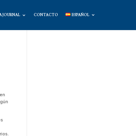
A JOURNAL
CONTACTO
ESPAÑOL
 en
egún
es
rios.