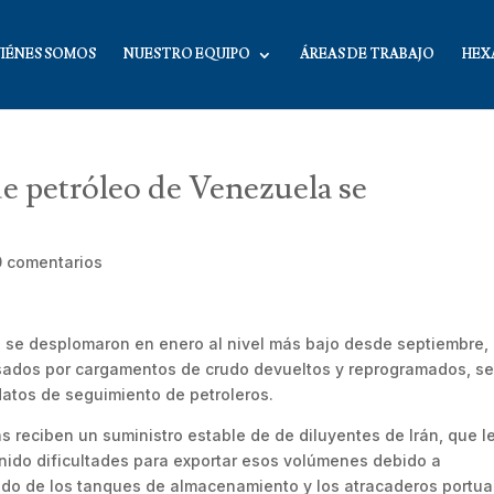
IÉNES SOMOS
NUESTRO EQUIPO
ÁREAS DE TRABAJO
HEX
e petróleo de Venezuela se
0 comentarios
 se desplomaron en enero al nivel más bajo desde septiembre,
usados ​​por cargamentos de crudo devueltos y reprogramados, s
datos de seguimiento de petroleros.
reciben un suministro estable de de diluyentes de Irán, que l
nido dificultades para exportar esos volúmenes debido a
ado de los tanques de almacenamiento y los atracaderos portua