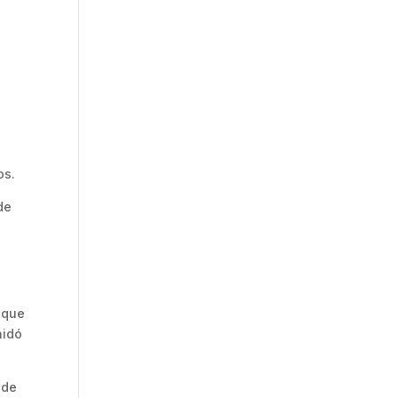
o
os.
de
 que
aidó
 de