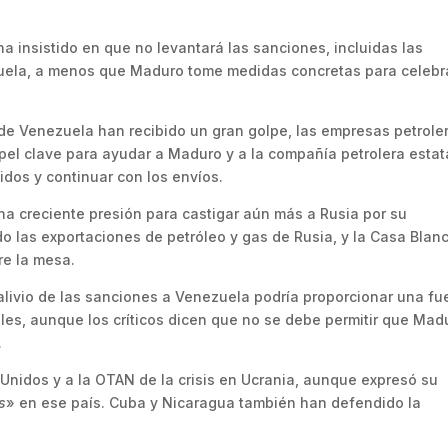
a insistido en que no levantará las sanciones, incluidas las
ezuela, a menos que Maduro tome medidas concretas para celebr
de Venezuela han recibido un gran golpe, las empresas petrole
l clave para ayudar a Maduro y a la compañía petrolera estat
dos y continuar con los envíos.
na creciente presión para castigar aún más a Rusia por su
do las exportaciones de petróleo y gas de Rusia, y la Casa Blan
re la mesa.
alivio de las sanciones a Venezuela podría proporcionar una fu
ales, aunque los críticos dicen que no se debe permitir que Mad
.
 Unidos y a la OTAN de la crisis en Ucrania, aunque expresó su
s
» en ese país. Cuba y Nicaragua también han defendido la