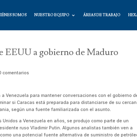
IÉNES SOMOS
NUESTRO EQUIPO
ÁREAS DE TRABAJO
HEX
de EEUU a gobierno de Maduro
0 comentarios
n a Venezuela para mantener conversaciones con el gobierno d
inar si Caracas está preparada para distanciarse de su cerca
ania, según una fuente familiarizada con el asunto.
ados Unidos a Venezuela en años, se produjo como parte de un
esidente ruso Vladimir Putin. Algunos analistas también ven a
como una potencial fuente alternativa de suministro de petróle