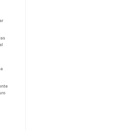
ar
ras
al
ca
ente
uro