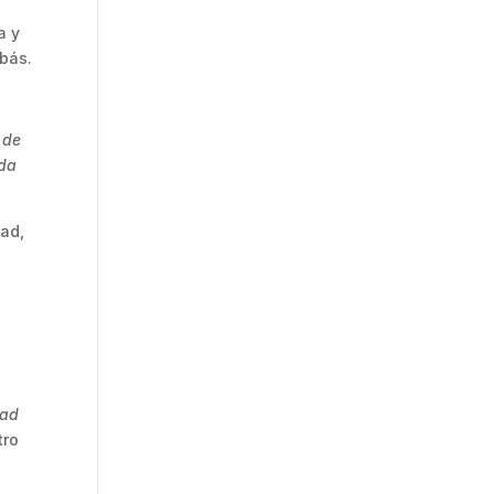
a y
nbás.
 de
ida
tad,
dad
tro