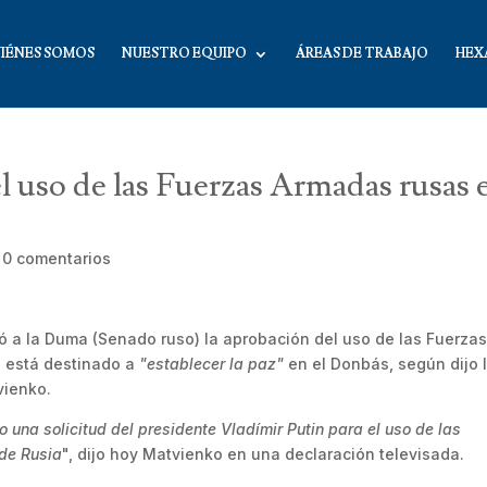
IÉNES SOMOS
NUESTRO EQUIPO
ÁREAS DE TRABAJO
HEX
el uso de las Fuerzas Armadas rusas 
|
0 comentarios
citó a la Duma (Senado ruso) la aprobación del uso de las Fuerza
e está destinado a
"establecer la paz"
en el Donbás, según dijo 
vienko.
 una solicitud del presidente Vladímir Putin para el uso de las
 de Rusia
", dijo hoy Matvienko en una declaración televisada.