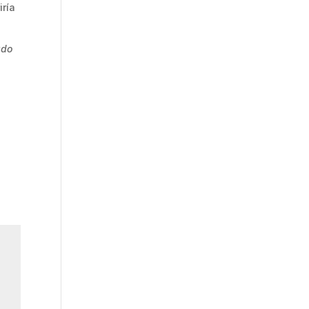
iría
ado