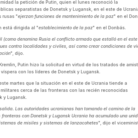
idad la petición de Putin, quien el lunes reconoció la
licas separatistas de Donetsk y Lugansk, en el este de Ucrani
 rusas "
ejerzan funciones de mantenimiento de la paz
" en el Do
está dirigida al "
establecimiento de la paz
" en el Donbás.
vil (como denomina Rusia el conflicto armado que estalló en el este
ques contra localidades y civiles, así como crear condiciones de v
ación
", dijo.
Kremlin, Putin hizo la solicitud en virtud de los tratados de amis
 víspera con los líderes de Donetsk y Lugansk.
este martes que la situación en el este de Ucrania tiende a
ilitares cerca de las fronteras con las recién reconocidas
k y Lugansk.
n salida. Las autoridades ucranianas han tomando el camino de la
as fronteras con Donetsk y Lugansk Ucrania ha acumulado una uni
istemas de misiles y sistemas de lanzacohetes
", dijo el viceminis