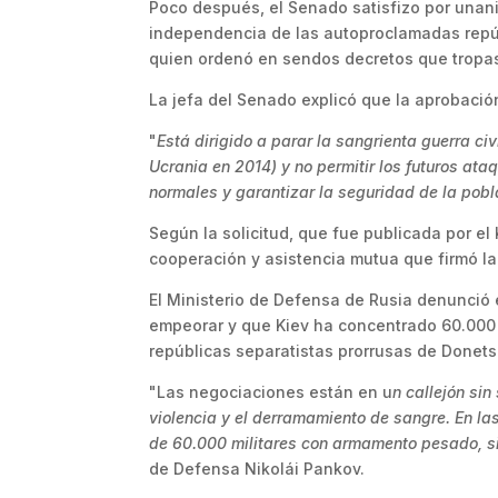
Poco después, el Senado satisfizo por unanim
independencia de las autoproclamadas repúb
quien ordenó en sendos decretos que tropas
La jefa del Senado explicó que la aprobación 
"
Está dirigido a parar la sangrienta guerra ci
Ucrania en 2014) y no permitir los futuros ata
normales y garantizar la seguridad de la pobl
Según la solicitud, que fue publicada por el 
cooperación y asistencia mutua que firmó la
El Ministerio de Defensa de Rusia denunció 
empeorar y que Kiev ha concentrado 60.000 m
repúblicas separatistas prorrusas de Donets
"Las negociaciones están en u
n callejón si
violencia y el derramamiento de sangre. En l
de 60.000 militares con armamento pesado, s
de Defensa Nikolái Pankov.