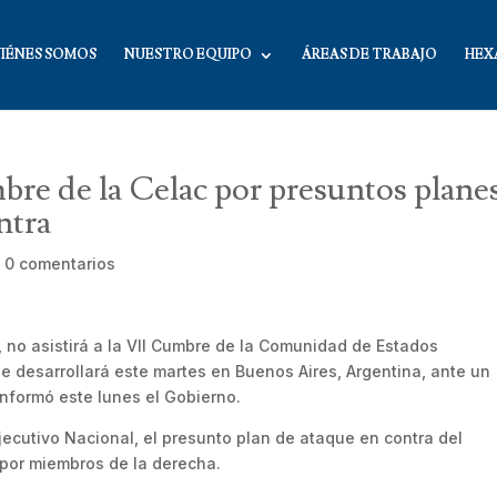
IÉNES SOMOS
NUESTRO EQUIPO
ÁREAS DE TRABAJO
HEX
re de la Celac por presuntos plane
ntra
|
0 comentarios
 no asistirá a la VII Cumbre de la Comunidad de Estados
e desarrollará este martes en Buenos Aires, Argentina, ante un
informó este lunes el Gobierno.
ecutivo Nacional, el presunto plan de ataque en contra del
por miembros de la derecha.