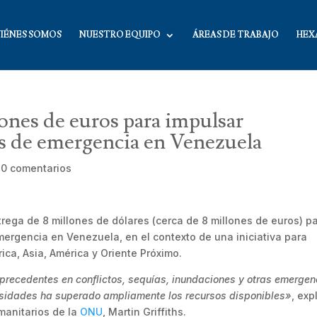
IÉNES SOMOS
NUESTRO EQUIPO
ÁREAS DE TRABAJO
HEX
ones de euros para impulsar
s de emergencia en Venezuela
|
0 comentarios
rega de 8 millones de dólares (cerca de 8 millones de euros) p
ergencia en Venezuela, en el contexto de una iniciativa para
ica, Asia, América y Oriente Próximo.
 precedentes en conflictos, sequías, inundaciones y otras emergen
esidades ha superado ampliamente los recursos disponibles»
, exp
manitarios de la
ONU
, Martin Griffiths.