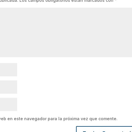
ublicada.
Los campos obligatorios están marcados con
*
web en este navegador para la próxima vez que comente.