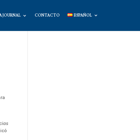
A JOURNAL
CONTACTO
ESPAÑOL
ara
cias
licó