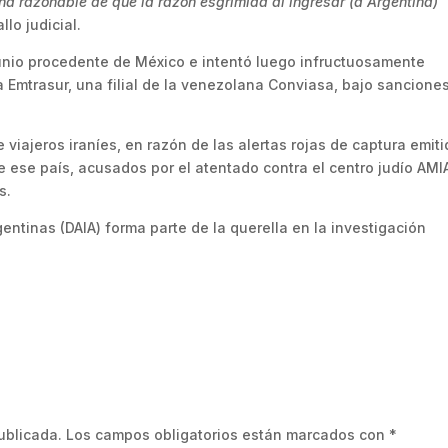
ha razonable de que la razón esgrimida al ingresar (a Argentina)
llo judicial.
junio procedente de México e intentó luego infructuosamente
 Emtrasur, una filial de la venezolana Conviasa, bajo sanciones
 viajeros iraníes, en razón de las alertas rojas de captura emit
e ese país, acusados por el atentado contra el centro judío AMI
s.
entinas (DAIA) forma parte de la querella en la investigación
ublicada.
Los campos obligatorios están marcados con
*