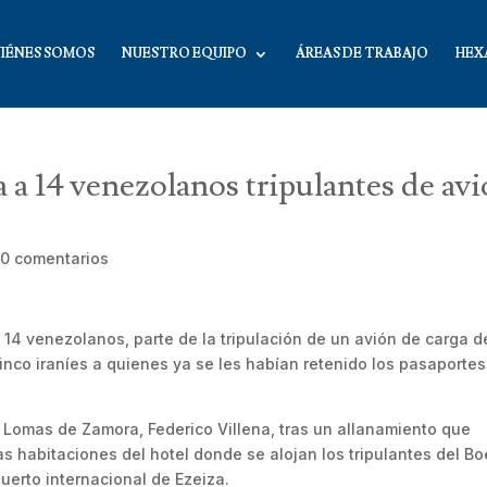
IÉNES SOMOS
NUESTRO EQUIPO
ÁREAS DE TRABAJO
HEX
 a 14 venezolanos tripulantes de av
|
0 comentarios
de 14 venezolanos, parte de la tripulación de un avión de carga d
co iraníes a quienes ya se les habían retenido los pasaportes
 Lomas de Zamora, Federico Villena, tras un allanamiento que
las habitaciones del hotel donde se alojan los tripulantes del B
puerto internacional de Ezeiza.