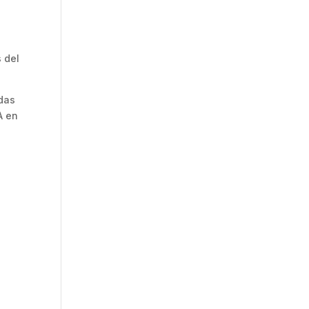
 del
idas
A en