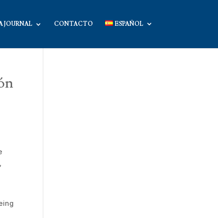
A JOURNAL
CONTACTO
ESPAÑOL
ión
e
,
oeing