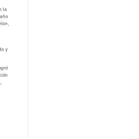
n la
 año
rlo
»,
do y
ogró
ción
,