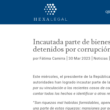
QU
Incautada parte de biene
detenidos por corrupció
por
Fátima Camirra
|
30 Mar 2023
|
Noticias
Este miércoles, el presidente de la Repúbli
autoridades han logrado incautar parte de l
por su vinculación a los recientes casos de co
contar todos los hechos e identificar a otros r
“
Son riquezas mal habidas formidables, apena
una parte de estas riquezas: mansiones por a