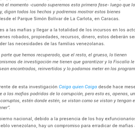
gará el momento -cuando superemos esta primera fase- luego que l
ey, digan todos los hechos y podremos mostrar estos bienes
 desde el Parque Simón Bolívar de La Carlota, en Caracas.
 a las mafias y llegar a la totalidad de los incursos en los act
bienes robados, propiedades, recursos, dinero, estos deberán se
nder las necesidades de las familias venezolanas.
 parte que hemos recuperado, que el resto, el grueso, lo tienen
anismos de investigación me tienen que garantizar y la Fiscalía le
 sean encontrados, reinvertidos y lo podamos meter en los progra
rente de esta investigación
Caiga quien Caiga
desde hace mese
e a las mafias podridas de la corrupción, pero esto es, apenas, u
orruptos, estén donde estén, se vistan como se vistan y tengan e
ener”.
ierno nacional, debido a la presencia de los hoy exfuncionario
pueblo venezolano, hay un compromiso para erradicar de mafias 