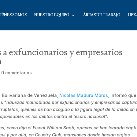
IÉNES SOMOS
NUESTRO EQUIPO
ÁREAS DE TRABAJO
HEX
s a exfuncionarios y empresarios
n
|
0 comentarios
ca Bolivariana de Venezuela,
Nicolás Maduro Moros,
informó que
as "
riquezas malhabidas por exfuncionarios y empresarios captur
rruptelas, quienes se han acogido a la figura legal de la delación
esponsables en los delitos contra el tesoro nacional
".
s, como dijo el Fiscal William Saab, apenas se han logrado capt
quí y por allá, en Country Club, mansiones donde hacían orgías