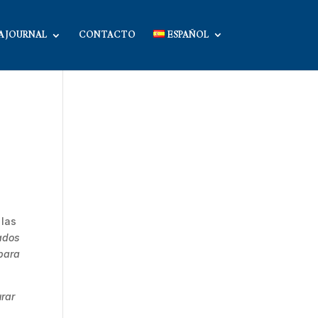
A JOURNAL
CONTACTO
ESPAÑOL
 las
ados
 para
urar