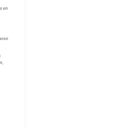
o en
taron
s
s,