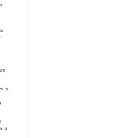
os
os
r
mas
s, y
n
l
s
a la