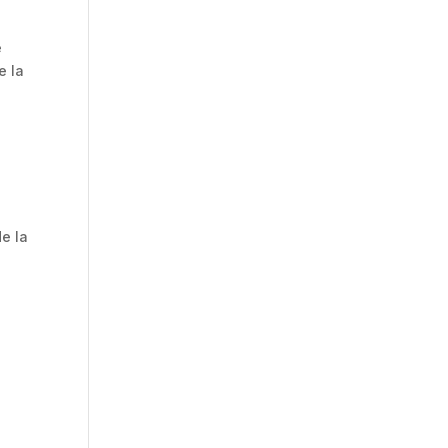
e
e la
de la