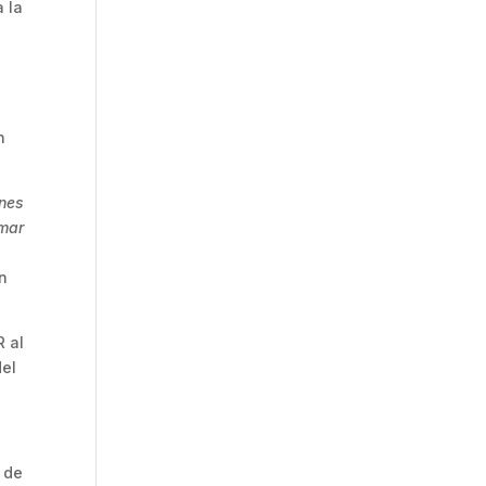
a la
n
ones
omar
un
R al
del
 de