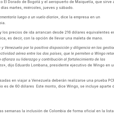
o El Dorado de Bogotá y el aeropuerto de Maiquetía, que sirve 
 días martes, miércoles, jueves y sábado.
ementaría luego a un vuelo diario
», dice la empresa en un
ia.
 y los precios de ida arrancan desde 216 dólares equivalentes e
ca, es decir, con la opción de llevar una maleta de mano.
 Venezuela por la positiva disposición y diligencia en las gesti
ectividad aérea entre los dos países, que le permiten a Wingo ret
afianza su liderazgo y contribución al fortalecimiento de las
es
», dijo Eduardo Lombana, presidente ejecutivo de Wingo en 
esadas en viajar a Venezuela deberán realizarse una prueba PC
cio es de 60 dólares Este monto, dice Wingo, se incluye aparte 
s semanas la inclusión de Colombia de forma oficial en la lista