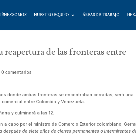
IÉNES SOMOS
NUESTRO EQUIPO
ÁREAS DE TRABAJO
HEX
a reapertura de las fronteras entre
|
0 comentarios
ños donde ambas fronteras se encontraban cerradas, será una
ra comercial entre Colombia y Venezuela.
ñana y culminará a las 12.
on a cabo por el ministro de Comercio Exterior colombiano, Ger
a después de siete años de cierres permanentes o intermitentes d