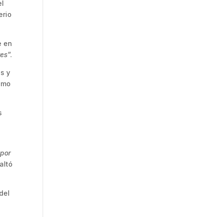
el
erio
e en
res
”.
s y
como
s
 por
saltó
del