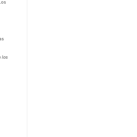
Los
as
 los