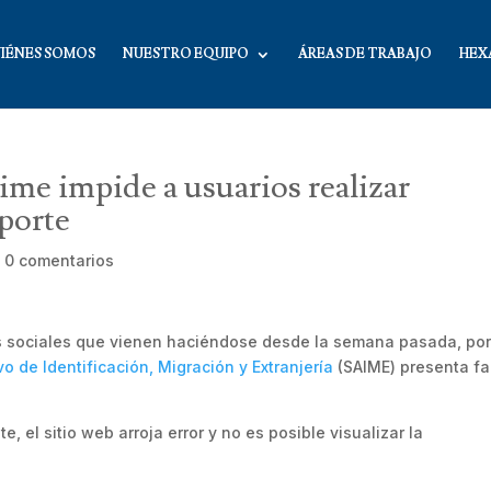
IÉNES SOMOS
NUESTRO EQUIPO
ÁREAS DE TRABAJO
HEX
aime impide a usuarios realizar
aporte
|
0 comentarios
es sociales que vienen haciéndose desde la semana pasada, po
vo de Identificación, Migración y Extranjería
(SAIME) presenta fa
te, el sitio web arroja error y no es posible visualizar la