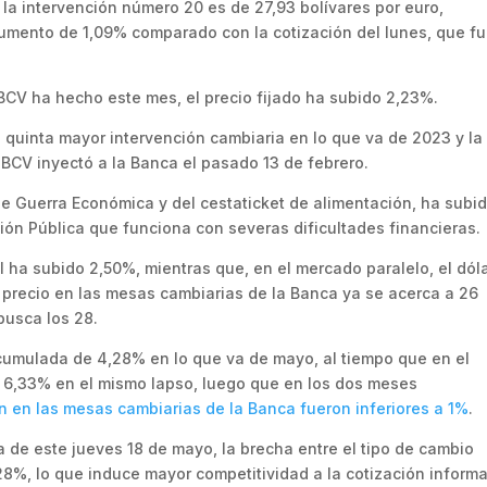
 la intervención número 20 es de 27,93 bolívares por euro,
 aumento de 1,09% comparado con la cotización del lunes, que f
 BCV ha hecho este mes, el precio fijado ha subido 2,23%.
a quinta mayor intervención cambiaria en lo que va de 2023 y la
 BCV inyectó a la Banca el pasado 13 de febrero.
e Guerra Económica y del cestaticket de alimentación, ha subid
ión Pública que funciona con severas dificultades financieras.
al ha subido 2,50%, mientras que, en el mercado paralelo, el dól
 precio en las mesas cambiarias de la Banca ya se acerca a 26
busca los 28.
a acumulada de 4,28% en lo que va de mayo, al tiempo que en el
o 6,33% en el mismo lapso, luego que en los dos meses
ón en las mesas cambiarias de la Banca fueron inferiores a 1%
.
a de este jueves 18 de mayo, la brecha entre el tipo de cambio
,28%, lo que induce mayor competitividad a la cotización informa