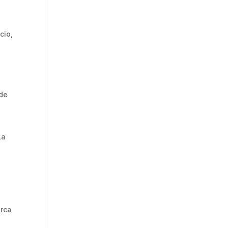
cio,
 de
La
erca