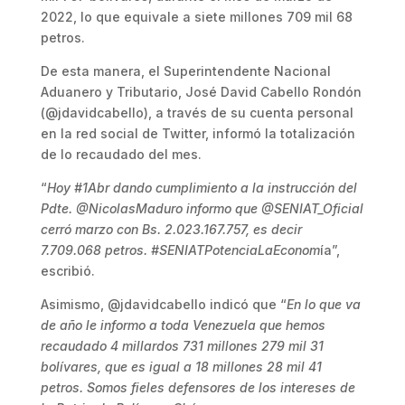
2022, lo que equivale a siete millones 709 mil 68
petros.
De esta manera, el Superintendente Nacional
Aduanero y Tributario, José David Cabello Rondón
(@jdavidcabello), a través de su cuenta personal
en la red social de Twitter, informó la totalización
de lo recaudado del mes.
“
Hoy #1Abr dando cumplimiento a la instrucción del
Pdte. @NicolasMaduro informo que @SENIAT_Oficial
cerró marzo con Bs. 2.023.167.757, es decir
7.709.068 petros. #SENIATPotenciaLaEconom
ía”,
escribió.
Asimismo, @jdavidcabello indicó que “
En lo que va
de año le informo a toda Venezuela que hemos
recaudado 4 millardos 731 millones 279 mil 31
bolívares, que es igual a 18 millones 28 mil 41
petros. Somos fieles defensores de los intereses de