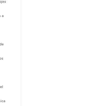
ajes
n a
s
 de
cos
el
nica