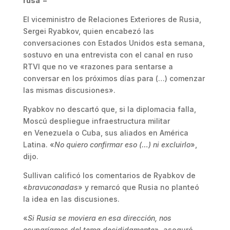
rusa –
El viceministro de Relaciones Exteriores de Rusia,
Sergei Ryabkov, quien encabezó las
conversaciones con Estados Unidos esta semana,
sostuvo en una entrevista con el canal en ruso
RTVI que no ve «razones para sentarse a
conversar en los próximos días para (…) comenzar
las mismas discusiones».
Ryabkov no descartó que, si la diplomacia falla,
Moscú despliegue infraestructura militar
en Venezuela o Cuba, sus aliados en América
Latina. «
No quiero confirmar eso (…) ni excluirlo
»,
dijo.
Sullivan calificó los comentarios de Ryabkov de
«
bravuconadas
» y remarcó que Rusia no planteó
la idea en las discusiones.
«
Si Rusia se moviera en esa dirección, nos
ocuparíamos del tema decididamente
», aseguró