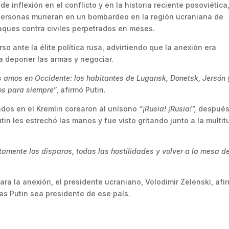
 inflexión en el conflicto y en la historia reciente posoviética
ersonas murieran en un bombardeo en la región ucraniana de
taques contra civiles perpetrados en meses.
o ante la élite política rusa, advirtiendo que la anexión era
 a deponer las armas y negociar.
us amos en Occidente: los habitantes de Lugansk, Donetsk, Jersón 
os para siempre
”, afirmó Putin.
ados en el Kremlin corearon al unísono
“¡Rusia! ¡Rusia!”,
después
utin les estrechó las manos y fue visto gritando junto a la multit
amente los disparos, todas las hostilidades y volver a la mesa d
ra la anexión, el presidente ucraniano, Volodimir Zelenski, afi
as Putin sea presidente de ese país.