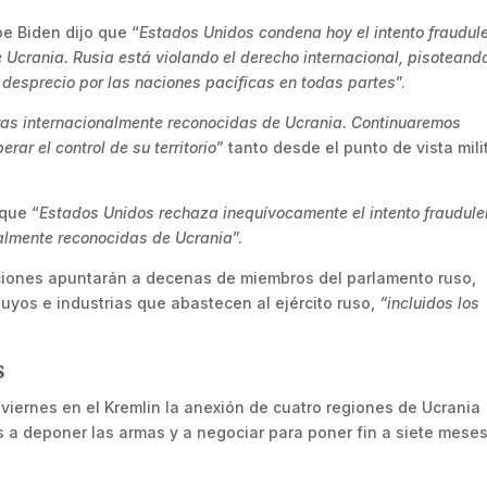
oe Biden dijo que “
Estados Unidos condena hoy el intento fraudul
e Ucrania. Rusia está violando el derecho internacional, pisoteand
desprecio por las naciones pacíficas en todas partes
”.
ras internacionalmente reconocidas de Ucrania. Continuaremos
ar el control de su territorio
” tanto desde el punto de vista mili
 que “
Estados Unidos rechaza inequívocamente el intento fraudule
nalmente reconocidas de Ucrania
”.
ciones apuntarán a decenas de miembros del parlamento ruso,
uyos e industrias que abastecen al ejército ruso,
“incluidos los
s
e viernes en el Kremlin la anexión de cuatro regiones de Ucrania
ís a deponer las armas y a negociar para poner fin a siete mese