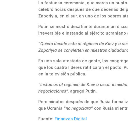
La fastuosa ceremonia, que marca un punto de
celebró horas después de que decenas de p
Zaporiyia, en el sur, en uno de los peores a
Putin se mostró desafiante durante un discurs
irreversible e instando al ejército ucraniano
“
Quiero decirle esto al régimen de Kiev y a s
Zaporiyia se convierten en nuestros ciudadan
En una sala atestada de gente, los congreg
que los cuatro líderes ratificaran el pacto. P
en la televisión pública.
“Instamos al régimen de Kiev a cesar inmediat
negociaciones“,
agregó Putin.
Pero minutos después de que Rusia formaliza
que Ucrania “
no negociará”
con Rusia mientr
Fuente:
Finanzas Digital