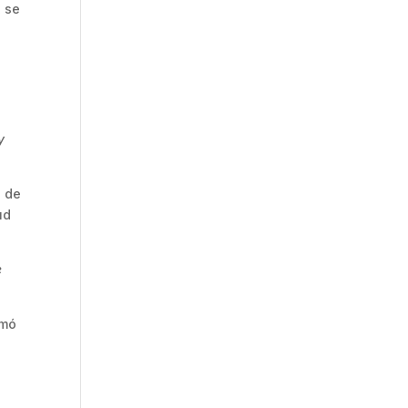
, se
y
 de
ud
e
rmó