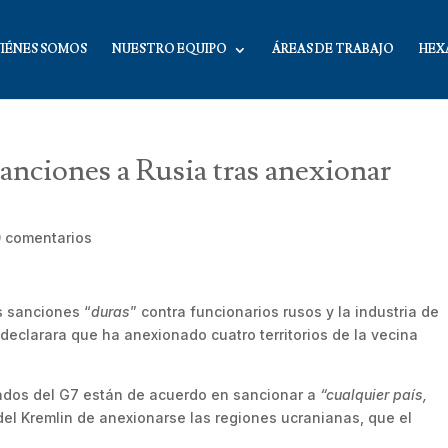
IÉNES SOMOS
NUESTRO EQUIPO
ÁREAS DE TRABAJO
HEX
nciones a Rusia tras anexionar
0 comentarios
s sanciones “
duras
” contra funcionarios rusos y la industria de
declarara que ha anexionado cuatro territorios de la vecina
ados del G7 están de acuerdo en sancionar a
“cualquier país,
del Kremlin de anexionarse las regiones ucranianas, que el