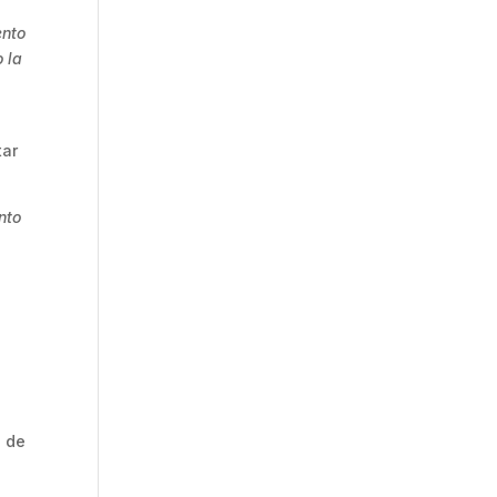
ento
o la
tar
nto
s de