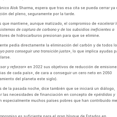
tánico Alok Sharma, espera que tras esa cita se pueda cerrar ya
ción del pleno, seguramente por la tarde.
 es que mantiene, aunque matizado, el compromiso de
«acelerar 
 sistemas de captura de carbono y de los subsidios ineficientes a
ctores de hidrocarburos presionan para que se elimine.
ente pedía directamente la eliminación del carbón y de todos l
yo para conseguir una transición justa»
, lo que implica ayudas p
larse.
isar y reforzar»
en 2022 sus objetivos de reducción de emisione
ias de cada país», de cara a conseguir un cero neto en 2050
tamiento del planeta este siglo).
s de la pasada noche, dice también que se iniciará un diálogo,
ar las necesidades de financiación en concepto de
«pérdidas y
ren especialmente muchos países pobres que han contribuido m
ompromiso es suficiente para el gran bloque de Estados en