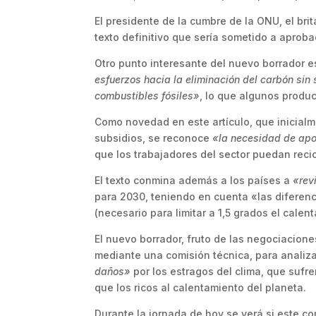
El presidente de la cumbre de la ONU, el bri
texto definitivo que sería sometido a aproba
Otro punto interesante del nuevo borrador
esfuerzos hacia la eliminación del carbón sin
combustibles fósiles»
, lo que algunos produ
Como novedad en este artículo, que inicialm
subsidios, se reconoce
«la necesidad de apo
que los trabajadores del sector puedan recic
El texto conmina además a los países a
«rev
para 2030, teniendo en cuenta «las diferenc
(necesario para limitar a 1,5 grados el calen
El nuevo borrador, fruto de las negociacione
mediante una comisión técnica, para analiz
daños»
por los estragos del clima, que suf
que los ricos al calentamiento del planeta.
Durante la jornada de hoy se verá si este c