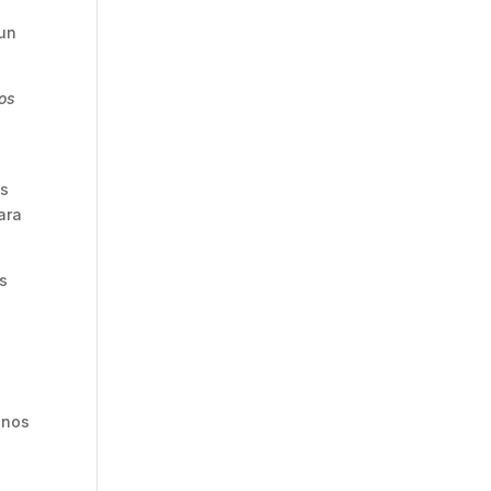
 un
los
os
ara
s
enos