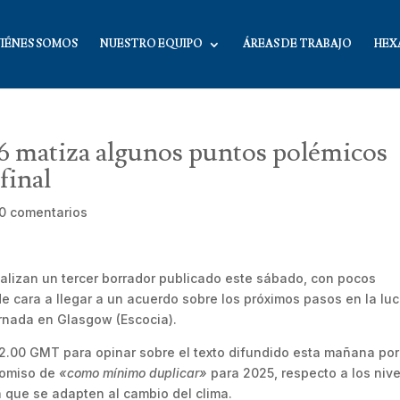
IÉNES SOMOS
NUESTRO EQUIPO
ÁREAS DE TRABAJO
HEX
 matiza algunos puntos polémicos
final
0 comentarios
alizan un tercer borrador publicado este sábado, con pocos
 de cara a llegar a un acuerdo sobre los próximos pasos en la lu
jornada en Glasgow (Escocia).
 12.00 GMT para opinar sobre el texto difundido esta mañana por
promiso de
«como mínimo duplicar»
para 2025, respecto a los niv
a que se adapten al cambio del clima.