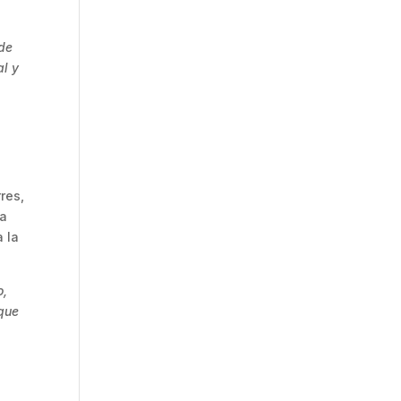
nde
al y
res,
 a
a la
o,
 que