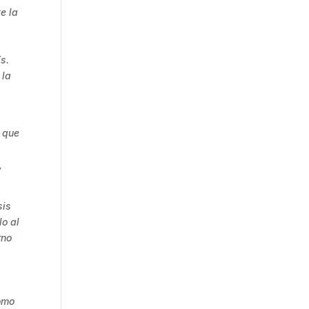
e la
s.
 la
e que
,
sis
lo al
rno
como