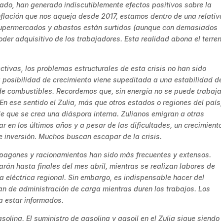
vado, han generado indiscutiblemente efectos positivos sobre la
inflación que nos aqueja desde 2017, estamos dentro de una relativ
 supermercados y abastos están surtidos (aunque con demasiados
der adquisitivo de los trabajadores. Esta realidad abona el terre
tivas, los problemas estructurales de esta crisis no han sido
a posibilidad de crecimiento viene supeditada a una estabilidad d
e de combustibles. Recordemos que, sin energía no se puede trabaja
. En ese sentido el Zulia, más que otros estados o regiones del país
de que se crea una diáspora interna. Zulianos emigran a otras
r en los últimos años y a pesar de las dificultades, un crecimient
e inversión. Muchos buscan escapar de la crisis.
apagones y racionamientos han sido más frecuentes y extensos.
n hasta finales del mes abril, mientras se realizan labores de
a eléctrica regional. Sin embargo, es indispensable hacer del
lan de administración de carga mientras duren los trabajos. Los
a estar informados.
solina. El suministro de gasolina y gasoil en el Zulia sigue siendo