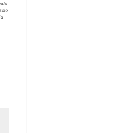
endo
solo
la