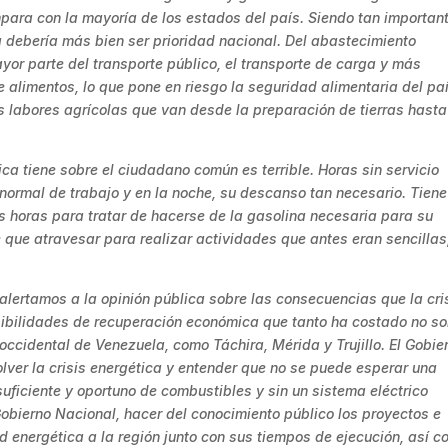
mpara con la mayoría de los estados del país. Siendo tan important
ia debería más bien ser prioridad nacional. Del abastecimiento
yor parte del transporte público, el transporte de carga y más
e alimentos, lo que pone en riesgo la seguridad alimentaria del paí
s labores agrícolas que van desde la preparación de tierras hasta
ica tiene sobre el ciudadano común es terrible. Horas sin servicio
 normal de trabajo y en la noche, su descanso tan necesario. Tien
horas para tratar de hacerse de la gasolina necesaria para su
ne que atravesar para realizar actividades que antes eran sencillas
ertamos a la opinión pública sobre las consecuencias que la cri
osibilidades de recuperación económica que tanto ha costado no so
 occidental de Venezuela, como Táchira, Mérida y Trujillo. El Gobie
olver la crisis energética y entender que no se puede esperar una
suficiente y oportuno de combustibles y sin un sistema eléctrico
 Gobierno Nacional, hacer del conocimiento público los proyectos e
 energética a la región junto con sus tiempos de ejecución, así 