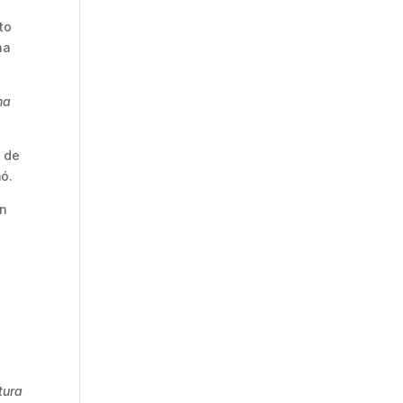
to
ha
ha
n de
mó.
ún
s
tura