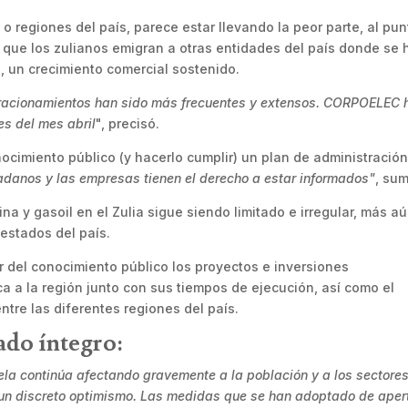
o regiones del país, parece estar llevando la peor parte, al pun
 que los zulianos emigran a otras entidades del país donde se 
s, un crecimiento comercial sostenido.
 racionamientos han sido más frecuentes y extensos. CORPOELEC 
es del mes abril
", precisó.
ocimiento público (y hacerlo cumplir) un plan de administració
adanos y las empresas tienen el derecho a estar informados"
, su
na y gasoil en el Zulia sigue siendo limitado e irregular, más a
estados del país.
 del conocimiento público los proyectos e inversiones
a a la región junto con sus tiempos de ejecución, así como el
entre las diferentes regiones del país.
ado íntegro:
uela continúa afectando gravemente a la población y a los sectore
 un discreto optimismo. Las medidas que se han adoptado de aper