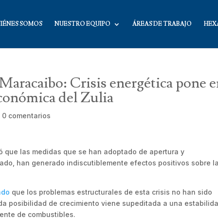
IÉNES SOMOS
NUESTRO EQUIPO
ÁREAS DE TRABAJO
HEX
aracaibo: Crisis energética pone 
económica del Zulia
|
0 comentarios
 que las medidas que se han adoptado de apertura y
ivado, han generado indiscutiblemente efectos positivos sobre l
ado
que los problemas estructurales de esta crisis no han sido
oda posibilidad de crecimiento viene supeditada a una estabilid
ciente de combustibles.