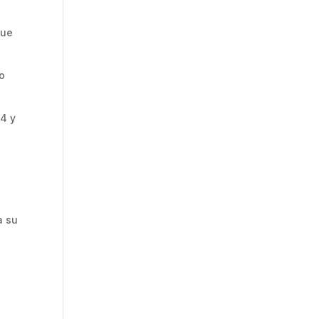
que
io
24 y
a su