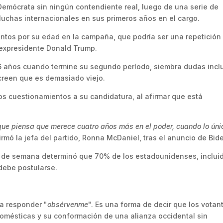
 Demócrata sin ningún contendiente real, luego de una serie de
 luchas internacionales en sus primeros años en el cargo.
ntos por su edad en la campaña, que podría ser una repetición
 expresidente Donald Trump.
 86 años cuando termine su segundo período, siembra dudas incl
creen que es demasiado viejo.
os cuestionamientos a su candidatura, al afirmar que está
que piensa que merece cuatro años más en el poder, cuando lo úni
firmó la jefa del partido, Ronna McDaniel, tras el anuncio de Bid
n de semana determinó que 70% de los estadounidenses, inclui
debe postularse.
ta responder "
obsérvenme
". Es una forma de decir que los votan
domésticas y su conformación de una alianza occidental sin