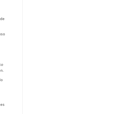
 de
uso
co
en.
do
tes