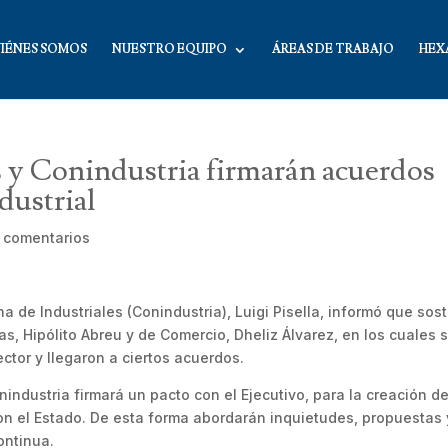
IÉNES SOMOS
NUESTRO EQUIPO
ÁREAS DE TRABAJO
HEX
 y Conindustria firmarán acuerdos
dustrial
 comentarios
 de Industriales (Conindustria), Luigi Pisella, informó que sos
as, Hipólito Abreu y de Comercio, Dheliz Álvarez, en los cuales 
ector y llegaron a ciertos acuerdos.
nindustria firmará un pacto con el Ejecutivo, para la creación d
con el Estado. De esta forma abordarán inquietudes, propuestas 
ontinua.