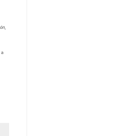
ón,
 a