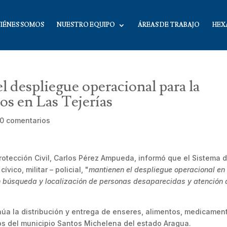
IÉNES SOMOS
NUESTRO EQUIPO
ÁREAS DE TRABAJO
HEX
 despliegue operacional para la
os en Las Tejerías
0 comentarios
Protección Civil, Carlos Pérez Ampueda, informó que el Sistema 
ico, militar – policial, "
mantienen el despliegue operacional en
n búsqueda y localización de personas desaparecidas y atención 
núa la distribución y entrega de enseres, alimentos, medicamen
os del municipio Santos Michelena del estado Aragua.