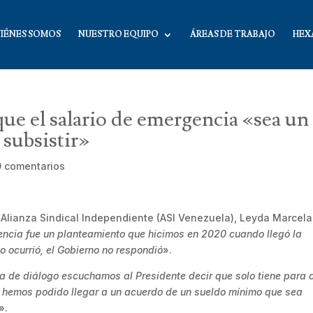
IÉNES SOMOS
NUESTRO EQUIPO
ÁREAS DE TRABAJO
HEX
e el salario de emergencia «sea un
subsistir»
0 comentarios
 Alianza Sindical Independiente (ASI Venezuela), Leyda Marcela
gencia fue un planteamiento que hicimos en 2020 cuando llegó la
o ocurrió, el Gobierno no respondió
».
a de diálogo escuchamos al Presidente decir que solo tiene para 
o hemos podido llegar a un acuerdo de un sueldo mínimo que sea
».