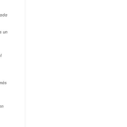
nada
s un
l
 más
en
,