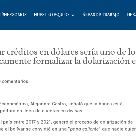
IÉNES SOMOS
NUESTRO EQUIPO
ÁREAS DE TRABAJO
HEX
 créditos en dólares sería uno de lo
icamente formalizar la dolarización 
0 comentarios
Econométrica, Alejandro Castro, señaló que la banca está
apertura en línea de cuentas en divisas.
el país entre 2017 y 2021, generó el proceso de dolarización de
e el bolívar se convirtió en una "
papa caliente
" que nadie quier