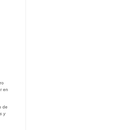
ro
r en
n de
s y