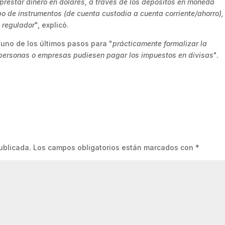
restar dinero en dólares, a través de los depósitos en moneda
ipo de instrumentos (de cuenta custodia a cuenta corriente/ahorro),
l regulador
", explicó.
 uno de los últimos pasos para "
prácticamente formalizar la
 personas o empresas pudiesen pagar los impuestos en divisas
".
ublicada.
Los campos obligatorios están marcados con
*