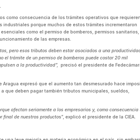
–
tos como consecuencia de los trámites operativos que requiere
os industriales porque muchos de estos trámites incrementaron
s esenciales como el permiso de bomberos, permisos sanitarios,
 funcionamiento de las empresas.
s, pero esos tributos deben estar asociados a una productividad
mo el trámite de un permiso de bomberos puede costar 20 mil
pulsen a la productividad”,
precisó el presidente de Fedecáma
 de Aragua expresó que el aumento tan desmesurado hace impos
 a que deben pagar también tributos municipales, sueldos,
que afectan seriamente a los empresarios y, como consecuencia
r final de nuestros producto
s”, explicó el presidente de la CIEA.
ste una leve mejoría en materia económica en el país, sin embar