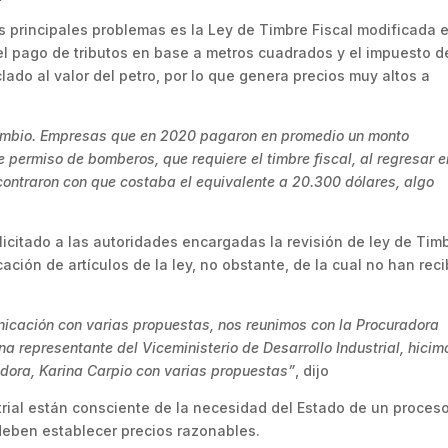
os principales problemas es la Ley de Timbre Fiscal modificada 
el pago de tributos en base a metros cuadrados y el impuesto d
lado al valor del petro, por lo que genera precios muy altos a
cambio. Empresas que en 2020 pagaron en promedio un monto
e permiso de bomberos, que requiere el timbre fiscal, al regresar e
contraron con que costaba el equivalente a 20.300 dólares, algo
icitado a las autoridades encargadas la revisión de ley de Tim
ación de artículos de la ley, no obstante, de la cual no han rec
icación con varias propuestas, nos reunimos con la Procuradora
a representante del Viceministerio de Desarrollo Industrial, hicim
dora, Karina Carpio con varias propuestas”
, dijo
rial están consciente de la necesidad del Estado de un proces
deben establecer precios razonables.