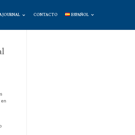
A JOURNAL
CONTACTO
ESPAÑOL
al
es
l en
o