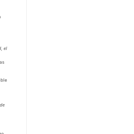
n
, el
ras
ible
 de
go,