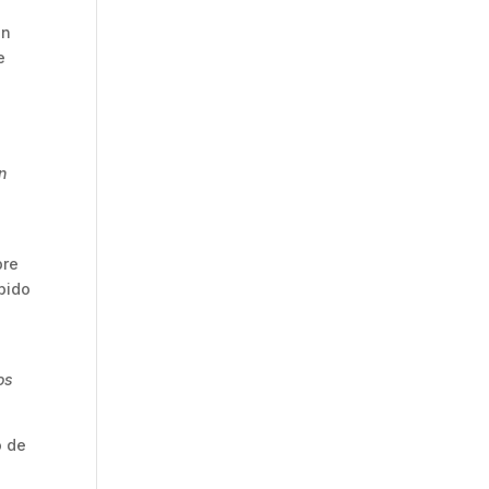
en
e
n
bre
ibido
os
o de