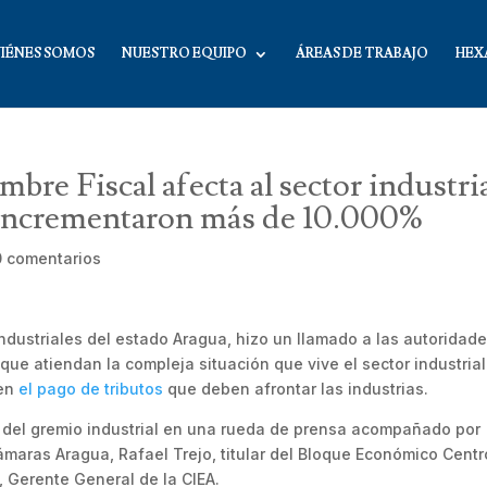
IÉNES SOMOS
NUESTRO EQUIPO
ÁREAS DE TRABAJO
HEX
bre Fiscal afecta al sector industri
 incrementaron más de 10.000%
0 comentarios
ndustriales del estado Aragua, hizo un llamado a las autoridad
ue atiendan la compleja situación que vive el sector industria
 en
el pago de tributos
que deben afrontar las industrias.
e del gremio industrial en una rueda de prensa acompañado por
ámaras Aragua, Rafael Trejo, titular del Bloque Económico Centr
 Gerente General de la CIEA.