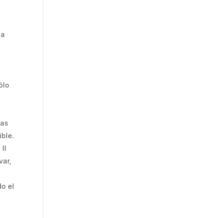
da
ólo
e
cas
ible.
II
var,
do el