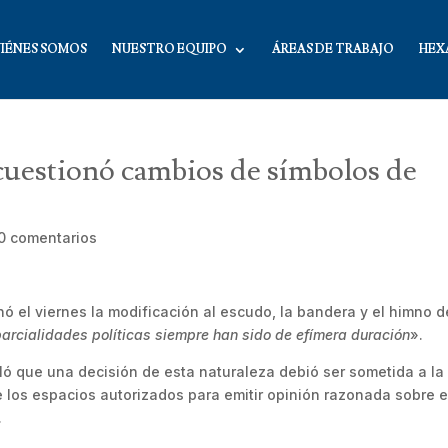
IÉNES SOMOS
NUESTRO EQUIPO
ÁREAS DE TRABAJO
HEX
cuestionó cambios de símbolos de
0 comentarios
ó el viernes la modificación al escudo, la bandera y el himno d
parcialidades políticas siempre han sido de efímera duración
».
ló que una decisión de esta naturaleza debió ser sometida a l
e los espacios autorizados para emitir opinión razonada sobre e
.