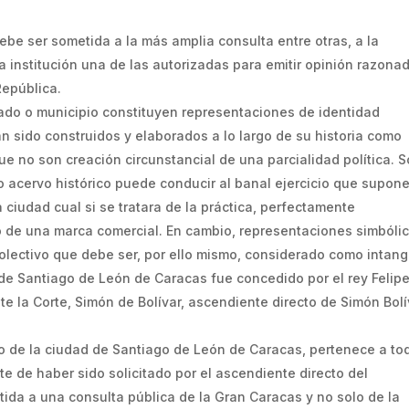
ebe ser sometida a la más amplia consulta entre otras, a la
a institución una de las autorizadas para emitir opinión razona
República.
ado o municipio constituyen representaciones de identidad
an sido construidos y elaborados a lo largo de su historia como
e no son creación circunstancial de una parcialidad política. S
 acervo histórico puede conducir al banal ejercicio que supon
ciudad cual si se tratara de la práctica, perfectamente
o de una marca comercial. En cambio, representaciones simbóli
lectivo que debe ser, por ello mismo, considerado como intang
de Santiago de León de Caracas fue concedido por el rey Felipe 
te la Corte, Simón de Bolívar, ascendiente directo de Simón Bolí
do de la ciudad de Santiago de León de Caracas, pertenece a to
te de haber sido solicitado por el ascendiente directo del
tida a una consulta pública de la Gran Caracas y no solo de la