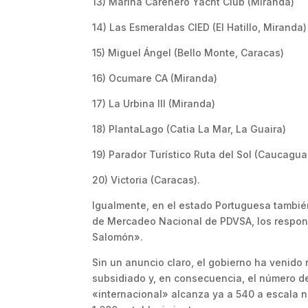
13) Marina Carenero Yacht Club (Miranda)
14) Las Esmeraldas CIED (El Hatillo, Miranda)
15) Miguel Ángel (Bello Monte, Caracas)
16) Ocumare CA (Miranda)
17) La Urbina III (Miranda)
18) PlantaLago (Catia La Mar, La Guaira)
19) Parador Turístico Ruta del Sol (Caucagua
20) Victoria (Caracas).
Igualmente, en el estado Portuguesa también 
de Mercadeo Nacional de PDVSA, los respon
Salomón».
Sin un anuncio claro, el gobierno ha venido
subsidiado y, en consecuencia, el número 
«internacional» alcanza ya a 540 a escala na