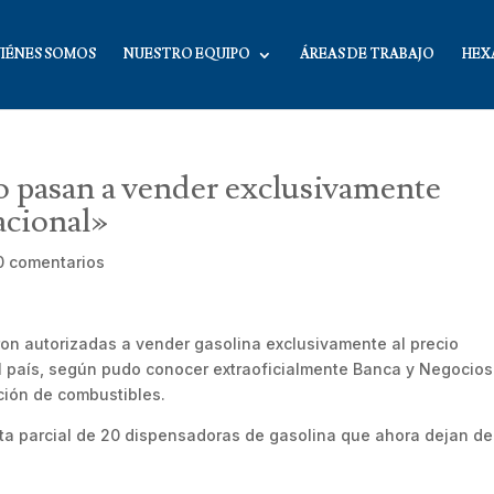
IÉNES SOMOS
NUESTRO EQUIPO
ÁREAS DE TRABAJO
HEX
io pasan a vender exclusivamente
acional»
0 comentarios
ron autorizadas a vender gasolina exclusivamente al precio
 el país, según pudo conocer extraoficialmente Banca y Negocios
ución de combustibles.
sta parcial de 20 dispensadoras de gasolina que ahora dejan de