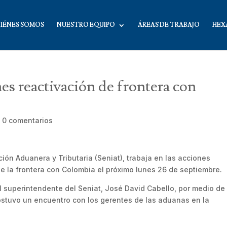
IÉNES SOMOS
NUESTRO EQUIPO
ÁREAS DE TRABAJO
HEX
s reactivación de frontera con
|
0 comentarios
ción Aduanera y Tributaria (Seniat), trabaja en las acciones
de la frontera con Colombia el próximo lunes 26 de septiembre.
el superintendente del Seniat, José David Cabello, por medio de
ostuvo un encuentro con los gerentes de las aduanas en la