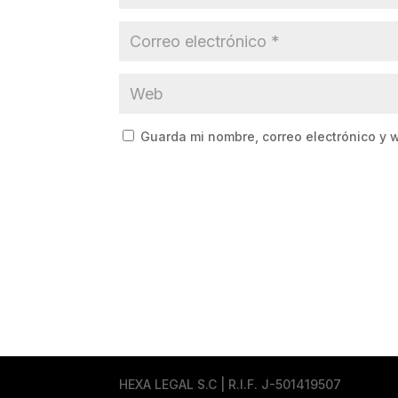
Guarda mi nombre, correo electrónico y 
HEXA LEGAL S.C | R.I.F. J-501419507