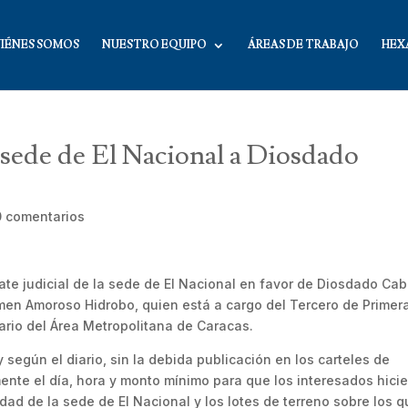
IÉNES SOMOS
NUESTRO EQUIPO
ÁREAS DE TRABAJO
HEX
 sede de El Nacional a Diosdado
0 comentarios
te judicial de la sede de El Nacional en favor de Diosdado Cab
armen Amoroso Hidrobo, quien está a cargo del Tercero de Primer
cario del Área Metropolitana de Caracas.
según el diario, sin la debida publicación en los carteles de
nte el día, hora y monto mínimo para que los interesados hici
edad de la sede de El Nacional y los lotes de terreno sobre los 